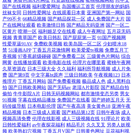
观看
免费色情A片网扯
91资源在线视频
蜜桃视频网站
91中文
产精品吃瓜视频 菠萝AV免费 91免费国视频 伊人网香蕉 日韩艹逼 女同操
国产在线视频
福利爱爱网址
岛国搬运工首页
伦理朋友的妈妈
丝袜女同
日韩性爱网址
在线观看日本黄
亚洲国产第一网站
国
产99不卡
66精品视频
国产精品探花一区
成人免费国产大片
国
操
产在线网址观看
欧美激情日韩
国产精品无码亚洲
国产一区二
区黄片
喷潮一区
福利姬足交在线看
成人午夜网址
五月花无码
视频
青青草国产
欧美日韩乱
国产屁屁第一页
91国产视频网
性爱草逼91AV
免费欧美视频
欧美岛国一区二区
少妇喷水18
禁
51漫画APP
丁香五月花激情网
欧美爱爱tv视频
免费五月丁
香视频
97香蕉超级碰碰
国产免费看二区
三级黄色片网站
综合
网黄
在线播放观看
欧美电影在线
伦理片在哪里看
蜜桃午夜网
久草资源在
日本三级大全
久久福利
福利所导航视频
成人片免
费
国产第9页
中文字幕bt原声
三级日韩欧美
午夜视频123
日本
推理片
丁香五月网站
国产免费看视频
极品成人色
成人黑料自
拍
国产日韩欧美网站
国产无码av
老湿A片影院
国产精品自拍
偷拍
牛牛影院A片
日韩无码视频网站
都市激情变态另类
男女
91视频
字幕在线精品播放
免费国产在线看
国产婷婷五月天
无
码传媒导航
日本电影伦理
国产午夜高清
美女黄色18
亚洲午夜
精品视频
日本三级成人观看
国产精品第12页
日韩午夜场
成人
视频高清免费
伦理在线影视
成人三级视频在线
91理论片
欧美
日韩性爱福利
av午夜探花福利
精品毛片
久久叉叉
另类人妖视
频
欧美熟妇穴视频
丁香五月V国产
日韩黄色网址
豆花福利视