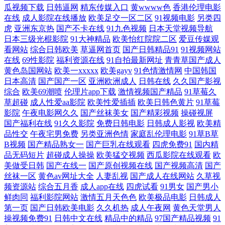
久操资源福利在线 超碰在线69播放 亚洲AV午夜剧场 欧美激情网站 囯产成
瓜视频下载
日韩逼网
精东传媒入口
黄wwww色
香港伦理电影
在线
成人影院在线播放
欧美足交一区二区
91视频电影
另类四
人AV传媒 91每日更新 青娱乐毛片 激情超碰在线 99热大香蕉 婷婷五月天
虎
亚洲东京热
国产不卡在线
91九色视频
日本天堂视频导航
日本三级光棍影院
91大神精品
欧美怡红院院二区
爱豆传媒观
看网站
综合日韩欧美
草逼网首页
国产日韩精品91
91视频网站
成人 黄色仓库看片 91午夜福利影院 伊人春色av 欧美韩日 成人福利软件导
在线
69性影院
福利资源在线
91自拍最新网址
青青草国产成人
黄色岛国网站
欧美一xxxxx
欧美gayv
91色情激情网
中国韩国
航 午夜影院强奸 欧美无砖砖区 抖阴变态大 伊人久久国产精品 男人午夜剧
日本高清
国产国产一区
亚洲欧洲成人
日韩在线
久久国产影视
综合
欧美69潮喷
伦理片app下载
激情视频国产精品
91草莓久
草超碰
成人性爱aa影院
欧美性爱插插
欧美日韩色黄片
91草莓
场 超碰97在线人妻 91国产下载 日本A片在线观看 国产精品日韩欧 91黄页
影院
午夜电影网久久
国产丝袜美女
国产精彩视频
操碰视屏
国产福利在线
91久久影院
免费日韩电影
日韩成人影视
欧美精
字幕网 午夜伦理片AV 老司机69 俺去啦AV官方 亚洲操逼艺术 欧美ⅤA 高
品性交
午夜宅男免费
另类亚洲色情
家庭乱伦理电影
91草B草
B视频
国产精品熟女一
国产巨乳在线观看
四虎免费91
国内精
清午夜私人男女 午夜诱惑网站 九一一区二区 91女同动漫 男女色色大全套
品无码短片
超碰成人操操
欧美猛交视频
西瓜影院在线观看
欧
美做受日韩
国产在线一
国产原创视频在线
国产视频高清
国产
丝袜一区
黄色av网址大全
人妻乱视
国产成人在线网站
久草视
操女人逼三级片 日韩美123视频 国产1区2视频 午夜福利韩国 日本色系天
频资源站
综合五月香
成人app在线
四虎试看
91男女
国产男小
鲜肉同
福利影院网站
激情五月天色色
欧美极品电影
日韩成人
堂 日本色站 大香蕉网官网内 五月四虎停停色图 玖玖在线视频 91系列在线
第一页
国产日韩欧美电影
久久机热
成人午夜网
黄色天堂男人
操视频免费91
日韩中文在线
精品中的精品
97国产精品视频
91