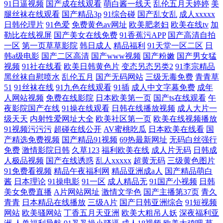
91日逼视频
国产成在线观看
萌白酱一线天
乱伦五月天婷婷
美
腿丝袜在线观看
国产精品3p
91综合碰
国产乱女乱
成人xxxxx
日韩伦理片
91色爱
免费黄色av网址
欧美肥老妇
欧美在线tv
加
勒比在线视屏
国产美女在线免费
91香蕉污APP
国产高清自拍
一区
第一页草草影院
韩日成人
精品福利
91天堂一区二区
日
韩a级电影
国产二区高清
国产www视频
国产粉嫩
国产男女猛
视频
91社在线看
欧美日韩黄色片
变态另态另类2
91李宗精品
黑丝袜自慰喷水
乱伦五月
国产无码网站
三级无毒免费
青青草
51
91丝袜在线
91九色在线观看
91插
成人中文字幕免费
成年
人网站视频
免费在线影院
日本欧美第一页
国产ts在线观看
午
夜影院国产在线
91操在线观看
日韩在线播放视频
成人大片一
级天天
内射性爱网址大全
欧美社区第一页
欧美在线视频播放
91视频污污污
超碰在线公开
AV蜜桃吃瓜
日本欧美在线看
国
产精选免费视频
国产精品91视频
69热最新网址
无码白丝强行
免费
激情影院日韩
久草123
福利欧美在线
成人片无码
日韩成
人极品视频
国产在线诱惑
乱人xxxxx
超黄无码
三级黄色图片
91免费看视频
精品午夜福利网
精品亚洲成a人
国产精品萌白
酱
日本理论
91操电影
91一区
成人精品无
91国产小视频
日韩
美女免费直播
A片网站网址
激情文学色
国产主播第37页
青久
青青
日本精品在线播放
三级A片
国产日韩亚洲综合
91短视频
网站
欧美骚网站
丁香五月天亚洲
欧美大粗吊人妖
深夜福利亚