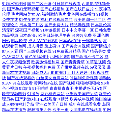
91啪水蜜桃网
国产二区无码
91日韩在线观看
西瓜影院视频全
集
国产孕妇无码视频
国产在线福利
国产在线日皮片
午夜神马
伦理
毛片网站美女
AV福利激情毛片
黄色网在线播放
91视频
免费在线
91午夜在线
福利在线视频导航
欧美喷潮一区二区
午
夜理论片
日本第二片区
国产免费大片
精品呦视频
日本乱伦高
清无码
深夜国产视频
91刺激视频
日本中文字幕一区
日韩免费
精品视频
日本高清v
欧美日韩伦理午夜
91碰超免费
亚洲色图
网站
精品欧美
成人AV在线观看
日本a级在线
干露脸熟女
在
线观看黄色网
成人抖音
爰上碰91
国产美女91视频
国产情侣片
97人人看
国产三级视频在线
91免费视频精品
国产精品另类
黄
色AV网站人
黄色91福利社
污网址18禁
国产高清不卡二区
成
人午夜视频免费
欧美激情福利网
国产青青青草
91草逼视频
免
费看片日韩
午夜视频福利免费
国产嫩草视频在线
69叉叉叉
最
新日本在线视频
日韩成人a
青青操91
五月天婷婷
91短视频在
线
国产在线观看的
白丝美女自慰网站
91福利免费视频
加勒比
91AV
91在线观看
黄网站av在线
国产视频
狠狠擼狠狠擼
91桃
色小视频
91激情
91干啪啪
青青操青青干
主播诱惑无码专区
欧美视频电影
91播放
麻豆桃色网站
亚洲欧美国产另类
欧美伦
理另类
国产刺激对白
在线观看91精品
欧美成年视频
操碰操揉
成人微拍福利导航
亚洲欧美国产日韩
成年在线观看免费
岛国
精品在线播放
狠狠撸第四色
欧美一页
女同电影在线观看
91网