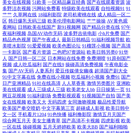
视频 欧美欧美欧美欧美 99就要操逼 人妻操逼片播放 韩国AV电影网址 91
美女在线视频
51欧美
一区精品麻豆经典
国产在线观看资源
波
多野洁衣视频
污网站免费看
特级欧美在线观看
自拍视频91
91
艹艹
久草网在线
18福利影院
老司机蜜桃在线
成人精品一区二
观看国产白丝 欧美变态在线 大香蕉WWW 影音先锋女人成人 美日大香蕉
区
韩日爆乳无码三级
欧美伦理电影网站
艹艹操操
AV黄色观
看网站
日韩欧美在线国产
新91视频网
国产精品分类在线
97午
A av老湿影院 日韩女优无码a 国产三级网站精品 91看片入口 欧美性爱另类
夜福利视频
岛国AV动作无码
波多野吉依电影
小h片免费
国产
精品色色视屏
国产午夜成人
最新日韩精品
91福利视频导航
欧
美喷水影院
91爱爱视频
欧美色图论坛
91榴莲小视频
国产高清
3 变态另类欧美 色色五月天网站 欧美轮理 超碰总站 午夜影院污 黄色一区
一卡新区
国产看片资源
二色吧97资源站
欧美日韩另类0
91华
人
国产日韩一区二区
日本网站在线免费
免费潮喷
91原创国产
久久 91高跟丝袜啪啪 青娱乐99在线 成人论坛资源 午夜久草资源站 激情四
视频
成人吃瓜福利
国产在线9
操碰高清免费视频
午夜电影全
集
国产AV无码
人妻系列
爱豆传媒倩女幽魂
超清国产剧大全
射影院 AV香蕉 婷婷碰碰 韩日无码射 91次元 欧美黄色网 AV综合导航站
91中文字幕在线
免费在线小视频
吃瓜福利小视频
免费91
国产
日产亚洲精品
91社在线高清
人人草香蕉
激情另类图片
亚洲欧
美在线观看
成人三级成人三级
欧美老女人bb
日日操第一页
91
五月天去色色 九九热国产视频 91婷婷射 日本www线 东京热av在线 自拍
网豆花视频
91福利剧场
免费影视观看
91视频国产自拍
国产美
女在线视频
欧美又大
无码四虎
女同激吻视频
极品性爱导航
超碰在线 蜜芽9啪啪视频 超碰操久 无码一卡 狠狠鲁无码色导航 91国内在
欧美国产拳交喷奶
中文字幕第三页
超碰成人影视
欧美日韩中
文一区
手机看片1204
91色快播
福利撸影院
激情五月天国产
线视频 欧美精品浮力影院 操逼金品韩国 天天操B亚洲性爱 久久国产电影
综合网五月天
美女主播青草
国产高清不卡视频
四虎影视
欧美
一区在线
操碰视频
五月天婷婷欧美
欧美大BB
国产福利啪啪