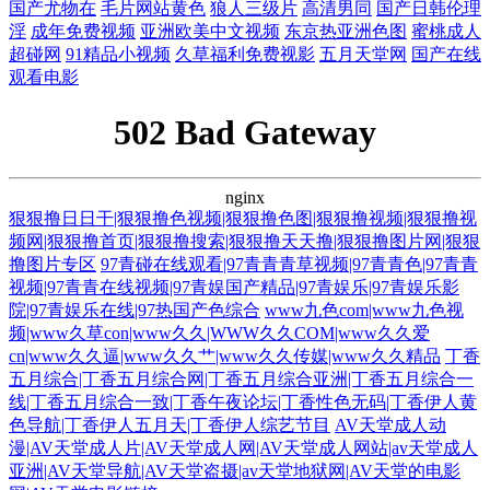
国产尤物在
毛片网站黄色
狼人三级片
高清男同
国产日韩伦理
淫
成年免费视频
亚洲欧美中文视频
东京热亚洲色图
蜜桃成人
超碰网
91精品小视频
久草福利免费视影
五月天堂网
国产在线
观看电影
502 Bad Gateway
nginx
狠狠撸日日干|狠狠撸色视频|狠狠撸色图|狠狠撸视频|狠狠撸视
频网|狠狠撸首页|狠狠撸搜索|狠狠撸天天撸|狠狠撸图片网|狠狠
撸图片专区
97青碰在线观看|97青青青草视频|97青青色|97青青
视频|97青青在线视频|97青娱国产精品|97青娱乐|97青娱乐影
院|97青娱乐在线|97热国产色综合
www九色com|www九色视
频|www久草con|www久久|WWW久久COM|www久久爱
cn|www久久逼|www久久艹|www久久传媒|www久久精品
丁香
五月综合|丁香五月综合网|丁香五月综合亚洲|丁香五月综合一
线|丁香五月综合一致|丁香午夜论坛|丁香性色无码|丁香伊人黄
色导航|丁香伊人五月天|丁香伊人综艺节目
AV天堂成人动
漫|AV天堂成人片|AV天堂成人网|AV天堂成人网站|av天堂成人
亚洲|AV天堂导航|AV天堂盗摄|av天堂地狱网|AV天堂的电影