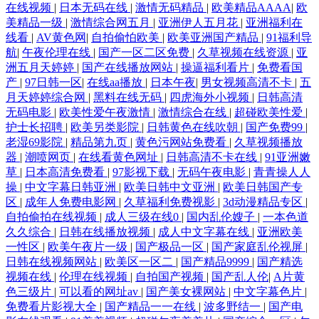
在线视频
|
日本无码在线
|
激情无码精品
|
欧美精品AAAA
|
欧
美精品一级
|
激情综合网五月
|
亚洲伊人五月花
|
亚洲福利在
线看
|
AV黄色网
|
自拍偷怕欧美
|
欧美亚洲国产精品
|
91福利导
航
|
午夜伦理在线
|
国产一区二区免费
|
久草视频在线资源
|
亚
洲五月天婷婷
|
国产在线播放网站
|
操逼福利看片
|
免费看国
产
|
97日韩一区
|
在线aa播放
|
日本午夜
|
男女视频高清不卡
|
五
月天婷婷综合网
|
黑料在线无码
|
四虎海外小视频
|
日韩高清
无码电影
|
欧美性爱午夜激情
|
激情综合在线
|
超碰欧美性爱
|
护士长招聘
|
欧美另类影院
|
日韩黄色在线吹朝
|
国产免费99
|
老湿69影院
|
精品第九页
|
黄色污网站免费看
|
久草视频播放
器
|
潮喷网页
|
在线看黄色网址
|
日韩高清不卡在线
|
91亚洲嫩
草
|
日本高清免费看
|
97影视下载
|
无码午夜电影
|
青青操人人
操
|
中文字幕日韩亚洲
|
欧美日韩中文亚洲
|
欧美日韩国产专
区
|
成年人免费电影网
|
久草福利免费视影
|
3d动漫精品专区
|
自拍偷拍在线视频
|
成人三级在线0
|
国内乱伦嫂子
|
一本色道
久久综合
|
日韩在线播放视频
|
成人中文字幕在线
|
亚洲欧美
一性区
|
欧美午夜片一级
|
国产极品一区
|
国产家庭乱伦视屏
|
日韩在线视频网站
|
欧美区一区二
|
国产精品9999
|
国产精选
视频在线
|
伦理在线视频
|
自拍国产视频
|
国产乱人伦
|
A片黄
色三级片
|
可以看的网址av
|
国产美女裸网站
|
中文字幕色片
|
免费看片影视大全
|
国产精品一一在线
|
波多野结一
|
国产电