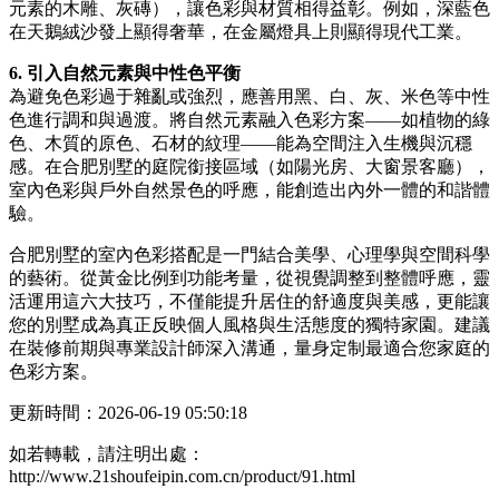
元素的木雕、灰磚），讓色彩與材質相得益彰。例如，深藍色
在天鵝絨沙發上顯得奢華，在金屬燈具上則顯得現代工業。
6. 引入自然元素與中性色平衡
為避免色彩過于雜亂或強烈，應善用黑、白、灰、米色等中性
色進行調和與過渡。將自然元素融入色彩方案——如植物的綠
色、木質的原色、石材的紋理——能為空間注入生機與沉穩
感。在合肥別墅的庭院銜接區域（如陽光房、大窗景客廳），
室內色彩與戶外自然景色的呼應，能創造出內外一體的和諧體
驗。
合肥別墅的室內色彩搭配是一門結合美學、心理學與空間科學
的藝術。從黃金比例到功能考量，從視覺調整到整體呼應，靈
活運用這六大技巧，不僅能提升居住的舒適度與美感，更能讓
您的別墅成為真正反映個人風格與生活態度的獨特家園。建議
在裝修前期與專業設計師深入溝通，量身定制最適合您家庭的
色彩方案。
更新時間：2026-06-19 05:50:18
如若轉載，請注明出處：
http://www.21shoufeipin.com.cn/product/91.html