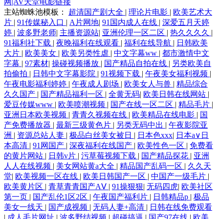
网|AV天堂电影链接
主站蜘蛛池模板：
超清国产剧大全
|
理论片电影
|
欧美艺术大
片
|
91传媒秘入口
|
A片网地
|
91国内成人在线
|
深爱五月天婷
婷
|
波多野老师
|
主播资源站
|
亚洲伦理一区二区
|
热久久久久
|
91福利社下载
|
夜晚福利在线观看
|
福利在线导航
|
日韩欧美
大片
|
欧美美女
|
欧美另类性虐
|
中文字幕ww
|
都市激情中文
字幕
|
97素材
|
操碰视频播放
|
国产精品自拍在线
|
另类欧美自
拍偷拍
|
日韩中文字幕影院
|
91视频下载
|
午夜美女福利视频
|
午夜电影福利婷婷
|
午夜成人剧场
|
欧美女人与兽
|
精品综合
久久国产
|
国产精品福利一区
|
全黄无码
|
欧美日韩在线网站
|
爱豆传媒www
|
欧美喷潮视频
|
国产在线一区二区
|
精品毛片
|
亚洲日本欧美视频
|
青青久视频在线
|
欧美精品在线电影
|
国
产免费播放器
|
最新三级黄色片
|
另类无码中出
|
午夜影院亚
洲
|
资源总站人妻
|
极品白丝美女被日
|
日本色xxx
|
日本a∨日
本高清
|
91网国产
|
深夜福利在线国产
|
欧美性色一区
|
免费看
的黄片网站
|
日韩v片
|
污草莓视频下载
|
国产精品探花
|
亚洲
人人在线视频
|
美女网站黄a大全
|
精品国产乱码一区
|
久久天
堂
|
欧美视频一区在线
|
欧美日韩国产一区
|
中国产一级毛片
|
欧美黄片区
|
青草青青国产AⅤ
|
91操狠狠
|
无码四虎
|
欧美社区
第一页
|
国产乱伦1区2区
|
午夜国产福利片
|
日韩精品p
|
极品
美女一线天
|
国产成视频
|
无码人妻+高清
|
日韩在线免费观看
|
成人毛片网址
|
波多野结视频
|
超碰搞逼
|
国产97在线
|
欧美