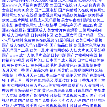
洲
人兽福利导航
91叉叉操小骚逼
成人18视频
欧美大鸡吧
草
逼wwww
久草福利免费试看
岛国国产在线
91人人超碰青青
美
女白丝18禁
91肏比
国产三区电影
国产内射后入在线
黄色网址
网站网址
97超在线视
免费视频网站
精品欧美精品v
欧美操碰
欧美二级片网址
精品成人无码视频
男女午夜福利影院
欧美三
级电影
免费黄色网址
成年版快手
日韩福利无码
四虎四房
亚
洲AV在线豆花
亚洲区成人
美女黄片免费观看
三级网站视频
网
成人日韩精品
日韩福利专区
欧美二区女同
国产精品一区91
小x导航福利
免费黄色在线视频
91原创视频
欧美日韩小视频
国产成人在线无码
91黑料不
国产极品自拍
岛国最大色网站
精
品无码国产二品
欧美一及片
激情网婷婷
人妖大片
91天堂影视
国产www
成年人伦理片
高清日韩电影
国产尤物视频在线
超
碰福利97视屏
91看片入口
日本国产成人视频
日本日韩欧美在
线
黄色资料入口
黄色网三级毛片
最新黄色av
麻豆影院免费
五月天堂丁香
国产精品水多
福利所导航
三级视频网站J
51福
利影院
丁香五月天av
18日本三级全黄
乱伦天堂
国产在线短视
频
丁香五月丁香婷婷
91精品又
爱豆传媒下载
丁香九月国产主
播
美女网站视频黄
A片com
美女福利在线观看
狼人激情网
伦
理片香港
极品福利导航
黄色三级最新免费
91嫩草国产
午夜成
年人网站
免费国产高清视频
91草莓
丝瓜视频污成人
国产亚洲
视品在线
国产玖玖
国产免费毛不卡片
久久无码
国产精品网络
孕妇无码在线
91手机论坛
91视频新地址
91日逼
午夜啪视频