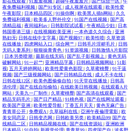
影在线观看
|
91羞羞视频
|
超碰午夜羞羞片
|
国产综合一区
|
午
夜免费福利视频
|
国产91专区
|
成人视屏在线观看
|
欧美性爱
午夜影院
|
日本精品四区
|
91操你啊
|
欧美黑人插b网站
|
久久
免费福利视频
|
欧美多人野外伦交
|
91国产在线视频
|
国产高
清精品福
|
夜间福利av
|
日韩影院试试看
|
午夜精品少妇
|
日本
韩国香港三级
|
在线视频欧美亚洲
|
一本色道久久综合
|
亚洲
熟妇无
|
日韩在线中文字幕
|
国产视频97
|
欧美性喷
|
久草资源
在线播放
|
四虎网站入口
|
综合网艹
|
日韩毛片淫秽毛片
|
日韩
无码人妻系列
|
狠狠操青青色
|
91资源视频
|
日韩激情A片影院
|
日本另类喷潮
|
最新在线无码
|
国产乱子影视频上
|
黄色无码
破解网站
|
91一起艹
|
亚洲精品字幕
|
日韩精品视频网站
|
51影
视
|
五月天婷婷网站
|
欧美性爱黄色影院
|
久草蜜桃臀
|
91干逼
视频
|
国产三级视频网站
|
国产日韩精品在线
|
成人不卡在线
|
日韩在线12区
|
欧美色图偷偷自拍
|
91天堂在线播放
|
日韩高
清伦理
|
国产在线自拍偷拍
|
在线欧美日韩视频
|
在线观看A片
网站
|
天美九一厂制作
|
久草蜜桃臀
|
国产高清在线观看
|
国产
精品无码毛片
|
国产日产精品
|
91桃色视
|
国产在线网址观看
|
欧美国产亚洲
|
欧美性爱导航
|
丁香五月天天
|
黄色无麻广告
|
青青草公开
|
免费观A
|
久草福利在线
|
亞洲午夜倫理電影
|
欧
美女同恋足
|
日韩变态网
|
日韩欧美另类
|
欧美精品99
|
国产在
线精品二区
|
日韩精品视频在线
|
国产在线资源站
|
亚洲欧洲
日本精品
|
91自拍
|
新视觉伦理
|
青青草99
|
四虎国产自
|
波多野