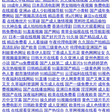
欧洲成人午夜精品
国产精品美乳
男人操蜜桃视频
无码射精网
伊人AV激情 麻豆黄色网 av福利网站大全 日韩三级在线观看 国产精品区你
站
18成年人网站
日本高清电影网
男女啪啪午夜视频
免费电影
在线观看
亚洲ab
成人少妇视频导航
91国产小青蛙
国产成年免
懂的 影音先锋丁香四月 美女黄色网 三级片入口 狠狠日天天 91视频按摩
费网站
国产视频高清在线
精品香蕉
求a片网址
麻豆tv在线观
看
在线撸丝片
91草碰
国产成人激情视频
黑料吃瓜精品偷拍
91大神合集
成人拍拍拍免费
香港伦理剧
日韩大片观看网址
日
五月天婷婷999 久久综合 变态另类第8页 午夜福利av理论 九九重口味视频
韩免费电影
91羞羞视频
国产网站
青草全福视在线
性导航影视
AV
日本一级在线视频
国产好片浮力
91久操
国产精品成人在
91在观 日韩老湿有码日韩 久久草热婷婷网站 www色情 午夜伦理福利 久
线
精品免费看
人人看操碰
午夜伦理电影网
久久国自产拍精品
高清乱码0
国产欧美
日韩三级黄色A片
伦理电影亚洲国产
福
久精品国产男包 白嫩玉足足交 五月大香蕉网站 精品超碰人妻 AV新视频
利姬黄色网址
欧美伊人影院
丁香成人五月花
黄色网网址女
久
草视频最新网址
日韩大片在线看
久久亚洲人成
亚州色图乱伦
小说
国产va免费观看
国产人妖第二
成人影片h
91色婷婷瑟色
天堂福利社 久久午夜国产精 www国产噜噜 午夜天堂影院 伦理色电影 俺
东京热狠狠草
日韩精品观看
91最新国产精品
一级黄色网
91色
色人妻
都市激情婷婷
91精品国产91
云涩福利在线导航
91视色
去的综合网站 午夜成人AV社区 久久av人体电影 97超碰人人在线 日韩AV
午夜福利在线网站
91直播
91处女
伊人网青青草
国产又爽又黄
又无
久草福利资源网
东方成人在线
国产一级免费大片
成年免
费视频网站
国产在线播放网站
亚洲日本视频
淫淫网网
成人影
无码网址 久久精品视频32 超碰免费91 伊人三级网 欧美在线cn 丁香色五月
视国产在线
深夜福利网址
欧美在线免费看
日夜夜欧美
国产大
片中文字幕
国产片91
操久婷婷
91视频你懂得
黄色三级片毛片
手机版 影音先锋女人成人 欧美女网站 成人a三级 亚洲制服 人妖黄色A片
免费电影片
日韩欧美爱爱
成人亚洲区
欧美性16
成人色情黄片
在线
在线观看亚洲精品
国产热综合
久草网视频在线看
午夜精