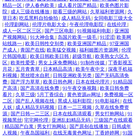
精品一区
|
伊人春色欧美
|
成人看片国产精品
|
欧美色图片影
院
|
成人三级在线播放
|
能看三级的网站
|
久草福利资源网
|
久
草日本
|
吃瓜黑料自拍偷拍
|
成人精品无码
|
女同电影三级大全
|
伦理剧网站
|
伦理片电影大全
|
午夜伦理电影院
|
在线伦理
|
成人一区二区三区
|
国产三区电影
|
91视频福利电影
|
亚洲国
产视频网站
|
91大神合集
|
岛国片欧美一级毛
|
91涩涩
|
欧美网
站线路一
|
欧美日韩性交别类
|
欧美亚洲国产精品
|
97亚洲国
产成人
|
青国产在线
|
欧美猛交视频
|
福利姬图片资源网
|
伦理
片韩国电影
|
欧美日韩欧美日韩
|
超级导航
|
欧美熟女六区九
区
|
欧美性爱受
|
男女上床免费网站
|
91制作传媒
|
丁香影视五
月花
|
五月青青草
|
日本精品高清
|
欧美午夜中文
|
深夜手机福
利视频
|
黑丝喷水自慰
|
日韩亚洲欧美另类
|
国产无码高清免
费
|
国产浮力草草
|
欧美日韩色网
|
日本在线伦理片
|
91精品国
产高清
|
国产高清在线免费
|
91午夜交换视颗
|
欧美日韩免费
看片
|
久草三级
|
5月丁香综合
|
黄色资源av网址
|
免费视频一区
二区
|
国产乱人视频在线
|
黑成人福利影院
|
91电影福利
|
在线
人妖
|
成人精品无码视频
|
日本一二三视频
|
久草在线免费资
源
|
国产日韩一二三区
|
日本在线高清观看
|
男女打炮网站
|
91
视频黑丝
|
宅宅网伦理
|
亚洲乱妇精品无码
|
三级国产在线观看
|
精品国产白浆
|
男女打泡网站
|
国产原创在线播放
|
日韩成年
人视频
|
午夜岛国福利
|
在线无毒黄色网址
|
丁香婷婷网
|
91国