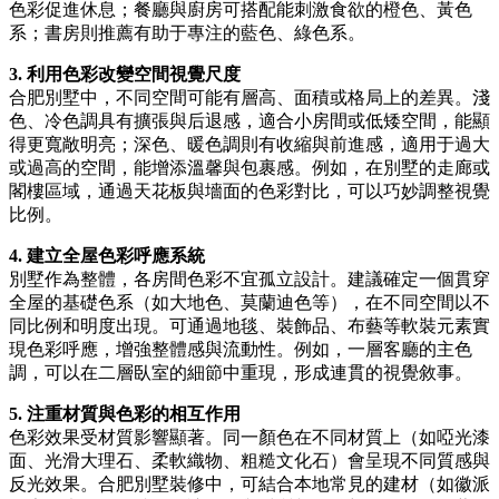
色彩促進休息；餐廳與廚房可搭配能刺激食欲的橙色、黃色
系；書房則推薦有助于專注的藍色、綠色系。
3. 利用色彩改變空間視覺尺度
合肥別墅中，不同空間可能有層高、面積或格局上的差異。淺
色、冷色調具有擴張與后退感，適合小房間或低矮空間，能顯
得更寬敞明亮；深色、暖色調則有收縮與前進感，適用于過大
或過高的空間，能增添溫馨與包裹感。例如，在別墅的走廊或
閣樓區域，通過天花板與墻面的色彩對比，可以巧妙調整視覺
比例。
4. 建立全屋色彩呼應系統
別墅作為整體，各房間色彩不宜孤立設計。建議確定一個貫穿
全屋的基礎色系（如大地色、莫蘭迪色等），在不同空間以不
同比例和明度出現。可通過地毯、裝飾品、布藝等軟裝元素實
現色彩呼應，增強整體感與流動性。例如，一層客廳的主色
調，可以在二層臥室的細節中重現，形成連貫的視覺敘事。
5. 注重材質與色彩的相互作用
色彩效果受材質影響顯著。同一顏色在不同材質上（如啞光漆
面、光滑大理石、柔軟織物、粗糙文化石）會呈現不同質感與
反光效果。合肥別墅裝修中，可結合本地常見的建材（如徽派