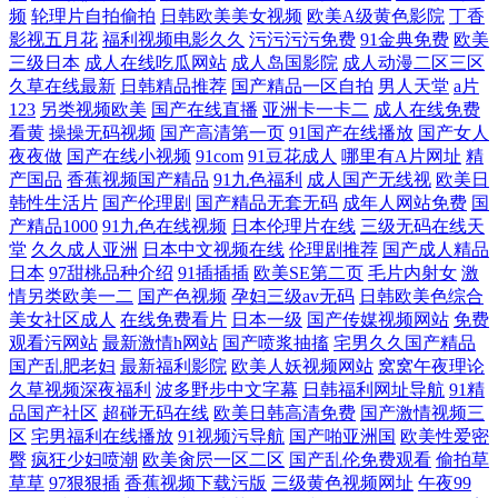
频
轮理片自拍偷拍
日韩欧美美女视频
欧美A级黄色影院
丁香
影视五月花
福利视频电影久久
污污污污免费
91金典免费
欧美
三级日本
成人在线吃瓜网站
成人岛国影院
成人动漫二区三区
久草在线最新
日韩精品推荐
国产精品一区自拍
男人天堂
a片
123
另类视频欧美
国产在线直播
亚洲卡一卡二
成人在线免费
看黄
操操无码视频
国产高清第一页
91国产在线播放
国产女人
夜夜做
国产在线小视频
91com
91豆花成人
哪里有A片网址
精
产国品
香蕉视频国产精品
91九色福利
成人国产无线视
欧美日
韩性生活片
国产伦理剧
国产精品无套无码
成年人网站免费
国
产精品1000
91九色在线视频
日本伦理片在线
三级无码在线天
堂
久久成人亚洲
日本中文视频在线
伦理剧推荐
国产成人精品
日本
97甜桃品种介绍
91插插插
欧美SE第二页
毛片内射女
激
情另类欧美一二
国产色视频
孕妇三级av无码
日韩欧美色综合
美女社区成人
在线免费看片
日本一级
国产传媒视频网站
免费
观看污网站
最新激情h网站
国产喷浆抽搐
宅男久久国产精品
国产乱肥老妇
最新福利影院
欧美人妖视频网站
窝窝午夜理论
久草视频深夜福利
波多野步中文字幕
日韩福利网址导航
91精
品国产社区
超碰无码在线
欧美日韩高清免费
国产激情视频三
区
宅男福利在线播放
91视频污导航
国产啪亚洲国
欧美性爱密
臀
疯狂少妇喷潮
欧美肏屄一区二区
国产乱伦免费观看
偷拍草
草草
97狠狠插
香蕉视频下载污版
三级黄色视频网址
午夜99