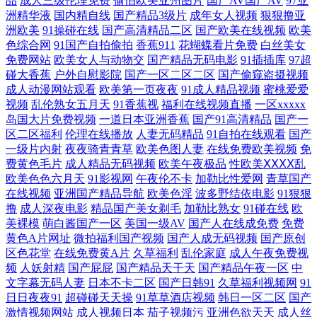
品
成人三级伦理免费
偷怕欧美亚州图片
国产AV国产AV
97亚
91操鸡 欧美性咸美女 国产91视频在线 国产韩国精品 欧美丝袜性爱A片 97
洲精华液
国内精自线
国产精品3级片
成年女人视频
狠狠撸亚
洲欧美
91操碰在线
国产高清精品二区
国产欧美在线视频
欧美
豆花 亚洲性爱影院 国产欧美二 日韩老湿有码日韩 欧日韩aa 最新久草视频
色综合网
91国产自拍偷拍
香蕉911
花蝴蝶看片免费
白丝美女
免费网站
欧美女人与动物交
国产精品无码电影
91插插库
97超
观看 成人色网AV 男同肛交在线观看 91新网址 色资源97 人妻第八页 91在
碰大香蕉
户外自慰影院
国产一区二区二区
国产偷窥盗摄视频
成人动漫网站观看
欧美第一页夜夜
91成人精品视频
蜜桃爱爱
视频
乱伦熟女五月天
91香蕉视
福利在线视频直播
一区xxxxx
线破处 四虎视屏 99欧美不能看 久草探花 青娱乐老司机福利 另类专区av
岛国大片免费视频
一道日本亚洲香蕉
国产91高清精品
国产一
区二区福利
伦理在线播放
人妻无码精品
91自拍在线观看
国产
亚洲色色影院 国产精品传媒1 日本不卡12 欧美成人2穴网 超碰激情 日本欧
一级片内射
夜夜骑青青草
欧美色图人妻
在线免费欧美视频
免
费黄色毛片
成人精品无码视频
欧美午夜极品
性欧美ⅩⅩⅩⅩ乱
美色图 欧美中文字幕AV 97超碰人人艹 日本中文字幕黄色 欧美亚洲日韩激
欧美色色六月天
91影视网
午夜伦不卡
加勒比性爱网
青草国产
在线视频
亚洲国产精品导航
欧美色淫
波多野结依电影
91狠狠
撸
成人深夜电影
精品国产美女剃毛
加勒比熟女
91碰在线
欧
情 欧美大片aa在线 福利社嫩草一二 3级片av片网 欧美成人三级 大香蕉伊
美裸模
萌白酱国产一区
美国一级AV
国产人在线成免费
免费
黄色A片网址
微拍福利国产视频
国产人成无码视频
国产原创
人AV 欧美丁香园婷婷 91网页版免费看 日韩中文欧美 精品韩日 97天码 日
区色花堂
在线免费黄A片
久草福利
乱伦家庭
成人午夜免费视
频
人妖射精
国产屁屁
国产精品天干天
国产精品午夜一区
中
文字幕无码人妻
日本不卡二区
国产日韩91
久草福利视频网
91
日夜夜欢毛片 老湿机国产在线 www青青三级 白丝足交自慰 五月婷色色
日日夜夜91
超碰碰天天操
91草草酒店视频
韩日一区二区
国产
激情视频网站
成人视频日本
茄子视频污
亚洲色欲天天
成人丝