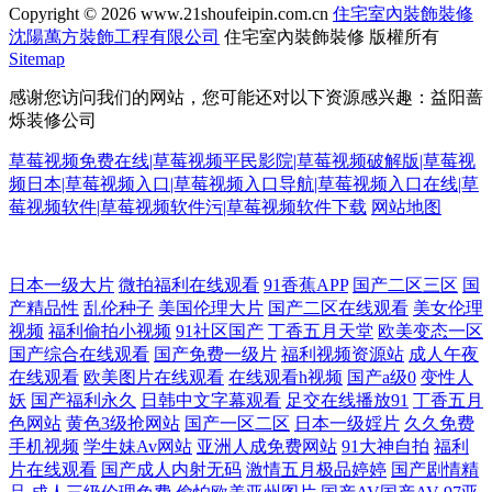
Copyright © 2026
www.21shoufeipin.com.cn
住宅室內裝飾裝修
沈陽萬方裝飾工程有限公司
住宅室內裝飾裝修
版權所有
Sitemap
感谢您访问我们的网站，您可能还对以下资源感兴趣：益阳蔷
烁装修公司
草莓视频免费在线|草莓视频平民影院|草莓视频破解版|草莓视
频日本|草莓视频入口|草莓视频入口导航|草莓视频入口在线|草
莓视频软件|草莓视频软件污|草莓视频软件下载
网站地图
欧美一欧二欧肏屄 日韩三级中文 国产成人www 91Va久久 麻豆免费在线毛
日本一级大片
微拍福利在线观看
91香蕉APP
国产二区三区
国
产精品性
乱伦种子
美国伦理大片
国产二区在线观看
美女伦理
片 99re超鹏 日韩精品巨乳无码 国产免费美女大片 97色色资源总站 深夜绯
视频
福利偷拍小视频
91社区国产
丁香五月天堂
欧美变态一区
国产综合在线观看
国产免费一级片
福利视频资源站
成人午夜
在线观看
欧美图片在线观看
在线观看h视频
国产a级0
变性人
色影院 老司机福利大香蕉 超碰www 亚洲三级av 日本A片色情网站 国产综
妖
国产福利永久
日韩中文字幕观看
足交在线播放91
丁香五月
色网站
黄色3级抢网站
国产一区二区
日本一级婬片
久久免费
合11p 91九色拳交 日韩精品一 综合狼人Av 欧美干b网 福利视频导航黑丝
手机视频
学生妹Av网站
亚洲人成免费网站
91大神自拍
福利
片在线观看
国产成人内射无码
激情五月极品婷婷
国产剧情精