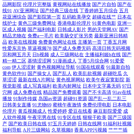
韩国av无码观看 97人人草人人爱 天天操B网 久草精品国产系列 av91网址
品网影院
伦理片完整版
黄视网站在线播放
国产片自拍
国产在
线91
AV亚洲网址
国产经典三级在线
丁香婷婷五月综合
五月
花亚洲综合
国产影院第一页
乱码欧美孕交
超碰在线艹
日本在
导航 午夜福利58 久久婷婷五月天 www日韩三级 亚洲五五艹综合 日本岛
线护士
黄色三级免费网址
香港电影伦理片
91黄色电影
亚洲一
区成人视频
国产福利电影
日韩成人影片
男的天堂网AV
国产
国片 狠狠干香蕉 91熊猫视频 日韩中文字幕 九九热草 av理论片在线 性爱
精品尤物在
免费a一毛片
欧美肠交扩张另类
最新亚洲日韩精
品
欧美在线视频
免费黄色网址在线
主播第一页
丁香五月网
AV性爱网 老司机午夜成人 超碰观看人妻 中日韩欧美色图 日本一道本 韩
性爱东京热
草逼视频78
国产成人免费无码
高清日韩无码视频
宗和网五月天
日b视频
成人三级网站在
主播福利姬h在线
国产
精一精二区
基情涩涩网
51漫画成人
丁香5月综合网
91爱爱
国黄视频 91熊猫tv 污视频下载大全 男人天堂五月天 日本韩国A片 午夜久
com
伊人涩涩射
黄色视频网址导航
91国在线观看
91最新自拍
黄色软件91
国产操女人
国产乱人
欧美乱欲视频
超碰吃瓜
久
干视频完整 欧美激情深爱网 含羞草AV女激情 www传媒探花 亚洲丝袜91
草涩涩
最新在线A片网址
黄色视屏网站
欧美午夜寂寞影院
新
视觉影视
成人写真福利
欧美内射网址
日本中文字幕无码
97日
穴网
成人免费在线
精品国产免费观看
国产不卡高清
91av在线
视频 欧美精品一 国产美女喷水 91色色欧美日韩 日韩综合另类 精东无码成
播放
91制作传媒
岛国av资源
超碰91资源
国产乱一乱二乱三
日韩美女直播
91尤物69
蜜桃午夜激情
免费伦理电影
日本电影
人影业 超碰人人看系列 自尉视频软件 日本蜜桃视频二区 激情瑟瑟 AV黄
伦理片
黄瓜视频成人
性爱婷婷
爱豆在线看
麻豆影院爱爱
成
人软件视频
午夜宅男在线
91专区在线
狠狠干欧美
国产三级国
色天堂网站 五月天性爱网站 另类啪啪 超碰自拍网 a'v写真导航 91碰视频
产
国产欧美日韩在线
97五月天婷婷
日韩在线网
91福利社视频
福利导航
A片三级网站
久草视频8
香蕉APP污视频
艹艹艹插