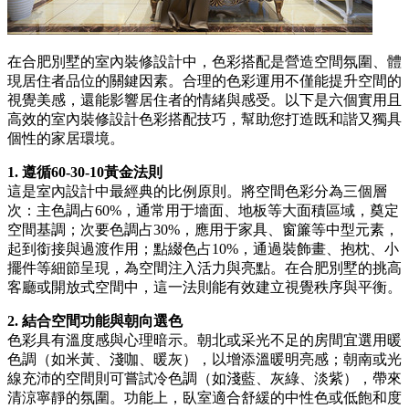
在合肥別墅的室內裝修設計中，色彩搭配是營造空間氛圍、體
現居住者品位的關鍵因素。合理的色彩運用不僅能提升空間的
視覺美感，還能影響居住者的情緒與感受。以下是六個實用且
高效的室內裝修設計色彩搭配技巧，幫助您打造既和諧又獨具
個性的家居環境。
1. 遵循60-30-10黃金法則
這是室內設計中最經典的比例原則。將空間色彩分為三個層
次：主色調占60%，通常用于墻面、地板等大面積區域，奠定
空間基調；次要色調占30%，應用于家具、窗簾等中型元素，
起到銜接與過渡作用；點綴色占10%，通過裝飾畫、抱枕、小
擺件等細節呈現，為空間注入活力與亮點。在合肥別墅的挑高
客廳或開放式空間中，這一法則能有效建立視覺秩序與平衡。
2. 結合空間功能與朝向選色
色彩具有溫度感與心理暗示。朝北或采光不足的房間宜選用暖
色調（如米黃、淺咖、暖灰），以增添溫暖明亮感；朝南或光
線充沛的空間則可嘗試冷色調（如淺藍、灰綠、淡紫），帶來
清涼寧靜的氛圍。功能上，臥室適合舒緩的中性色或低飽和度